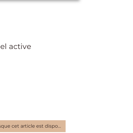
el active
ix
sque cet article est disponible