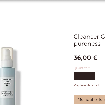
Cleanser G
pureness
Pr
36,00 €
Quantité
*
Rupture de stock
Me notifier lor