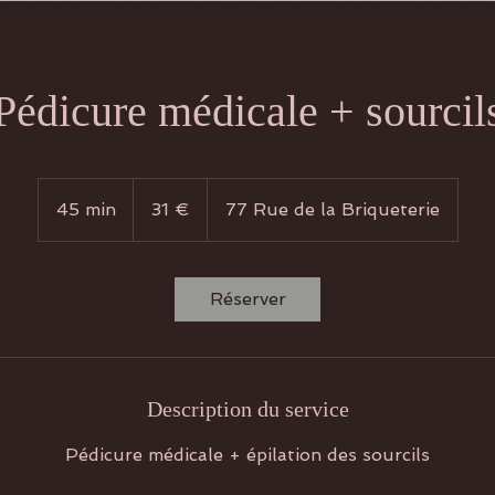
Pédicure médicale + sourcil
31
euros
45 min
4
31 €
77 Rue de la Briqueterie
5
m
i
Réserver
n
Description du service
Pédicure médicale + épilation des sourcils