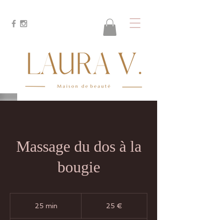
Massage du dos à la
bougie
25
euros
25 min
2
25 €
5