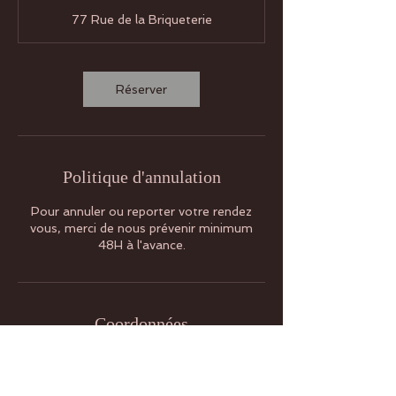
m
77 Rue de la Briqueterie
i
n
Réserver
Politique d'annulation
Pour annuler ou reporter votre rendez
vous, merci de nous prévenir minimum
48H à l'avance.
Coordonnées
Rue de la Briqueterie 77, 6140 Fontaine-
l'Évêque, Belgique