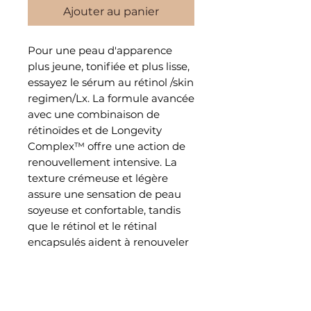
Ajouter au panier
Pour une peau d'apparence
plus jeune, tonifiée et plus lisse,
essayez le sérum au rétinol /skin
regimen/Lx. La formule avancée
avec une combinaison de
rétinoïdes et de Longevity
Complex™ offre une action de
renouvellement intensive. La
texture crémeuse et légère
assure une sensation de peau
soyeuse et confortable, tandis
que le rétinol et le rétinal
encapsulés aident à renouveler
la peau et à atténuer
l'apparence des rides, des
signes de vieillissement et du
manque de fermeté.