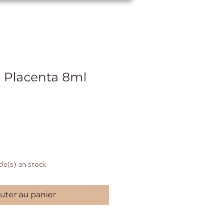
 Placenta 8ml
ix
icle(s) en stock
uter au panier