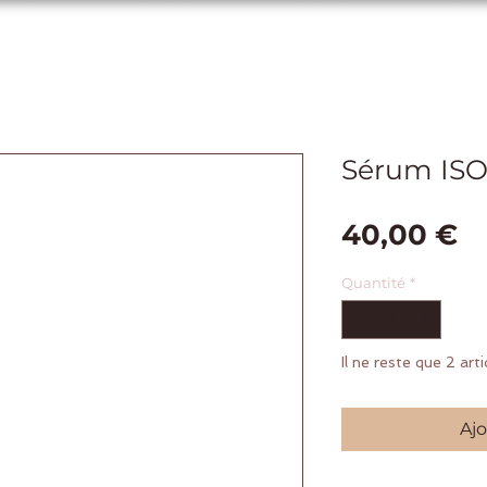
Sérum ISO
Pr
40,00 €
Quantité
*
Il ne reste que 2 art
Ajo