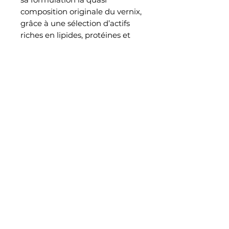
composition originale du vernix,
grâce à une sélection d’actifs
riches en lipides, protéines et
peptides anti-oxydants. Un soin
revitalisant, régénérant et
protecteur.
Recommandé pour les Instants
de Peau© carencés et/ou
agressés.
CONSEILS D'UTILISATION
1. Appliquer une petite noisette
de produit le matin et/ou le soir
sur l’ensemble du visage, du
cou et du décolleté après
l’utilisation du lait et de la
Lotion P50 conseillée et des
Sérums Authentiques