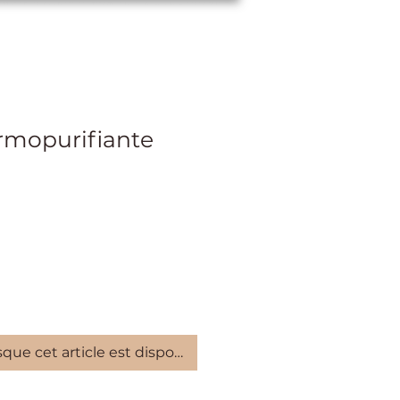
mopurifiante
rix
sque cet article est disponible