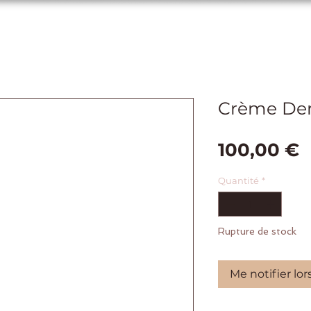
Crème Der
P
100,00 €
Quantité
*
Rupture de stock
Me notifier lor